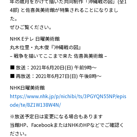
年の歳月をかけて描いた共同制作「沖縄戦の図」(全1
4部) と佐喜眞美術館が特集されることになりまし
た。
ぜひご覧ください。
NHK Eテレ 日曜美術館
丸木位里・丸木俊『沖縄戦の図』
– 戦争を描いてここまで来た 佐喜眞美術館 –
■ 放送：2021年6月20日(日) 午前9時～
■ 再放送：2021年6月27日(日) 午後8時～
NHK日曜美術館
https://www.nhk.jp/p/nichibi/ts/3PGYQN55NP/epis
ode/te/8Z1W138W4N/
※放送予定日は変更になる場合もあります
当館HP、FacebookまたはNHKのHPなどでご確認く
ださい。