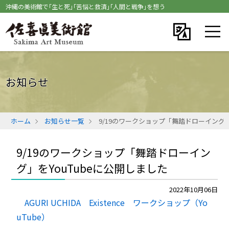
沖縄の美術館で｢生と死｣｢苦悩と救済｣｢人間と戦争｣を想う
お知らせ
ホーム
お知らせ一覧
9/19のワークショップ「舞踏ドローイング」
9/19のワークショップ「舞踏ドローイン
グ」をYouTubeに公開しました
2022年10月06日
AGURI UCHIDA Existence ワークショップ（Yo
uTube）